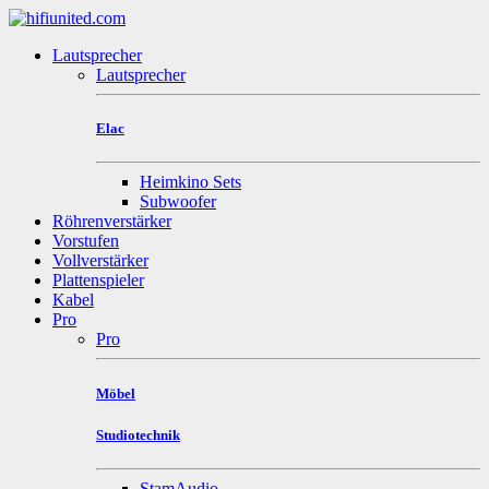
Lautsprecher
Lautsprecher
Elac
Heimkino Sets
Subwoofer
Röhrenverstärker
Vorstufen
Vollverstärker
Plattenspieler
Kabel
Pro
Pro
Möbel
Studiotechnik
StamAudio