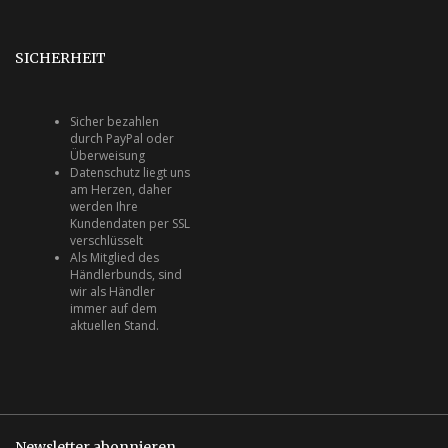
SICHERHEIT
Sicher bezahlen
durch PayPal oder
Überweisung
Datenschutz liegt uns
am Herzen, daher
werden Ihre
Kundendaten per SSL
verschlüsselt
Als Mitglied des
Händlerbunds, sind
wir als Händler
immer auf dem
aktuellen Stand.
Newsletter abonnieren