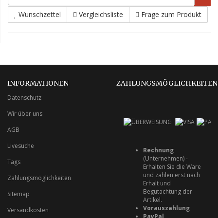
Wunschzettel
Vergleichsliste
Frage zum Produkt
INFORMATIONEN
ZAHLUNGSMÖGLICHKEITEN
Datenschutz
Wir über uns
AGB
Livesuche
Rechnung
(Unternehmen) -
Tags
Erhalten Sie die Ware
und zahlen erst nach
Zahlungsmöglichkeiten
Erhalt und
Begutachtung der
Sitemap
Artikel.
Vorauszahlung
Versandkosten
PayPal