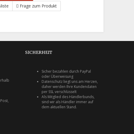
liste
Frage zum Produkt
SICHERHEIT
Sicher bezahlen durch PayPal
oder Überweisung
rhalb
Datenschutz liegt uns am Herzen,
daher werden Ihre Kundendaten
per SSL verschlüsselt
Als Mitglied des Händlerbunds,
Post,
sind wir als Händler immer auf
dem aktuellen Stand.
e