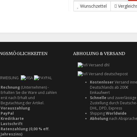
Wunschzettel
Vergleichs
NGSMÖGLICHKEITEN
ABHOLUNG & VERSAND
Kostenloser
Versand inne
Deutschlands ab 200€
Rechnung
(Unternehmen) -
Einkaufwert
Erhalten Sie die Ware und zahlen
Schnelle
und zuverlässige
erst nach Erhalt und
Zustellung durch Deutsche-
Begutachtung der Artikel.
DHL, DPD, Express
Vorauszahlung
Shipping
Worldwide
PayPal
Abholung
nach Absprach
Kreditkarte
Lastschrift
Ratenzahlung (0,00 % eff.
Jahreszins)